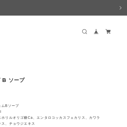
 B ソープ
ェムBソープ
l
スホリルオリゴ糖Ca、エンタロコッカスフェカリス、カワラ
キス、チョウジエキス