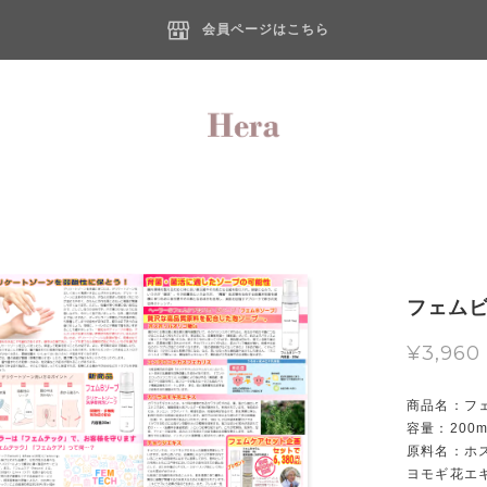
会員ページはこちら
フェムビ
¥3,960
商品名：フ
容量：200m
原料名：ホ
ヨモギ花エ